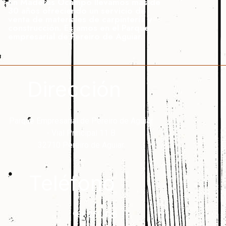
En Maderas Ocampo llevamos mas de
30 años ofreciendo un servicio de
venta de materiales de carpintería y
construcción. Estamos en el Parque
empresarial de Pereiro de Aguiar.
Dirección
Parque Empresarial de Pereiro de Aguiar
- Vial Principal 11 B
32710 Pereiro de Aguiar
Teléfono
988 259 425