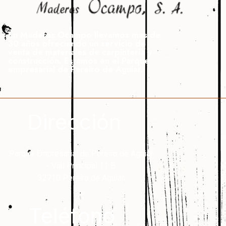
En Maderas Ocampo llevamos mas de
30 años ofreciendo un servicio de
venta de materiales de carpintería y
construcción. Estamos en el Parque
empresarial de Pereiro de Aguiar.
Dirección
Parque Empresarial de Pereiro de Aguiar
- Vial Principal 11 B
32710 Pereiro de Aguiar
Teléfono